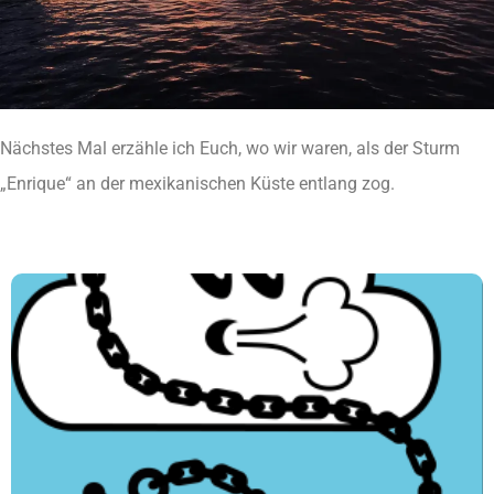
Nächstes Mal erzähle ich Euch, wo wir waren, als der Sturm
„Enrique“ an der mexikanischen Küste entlang zog.
SAN