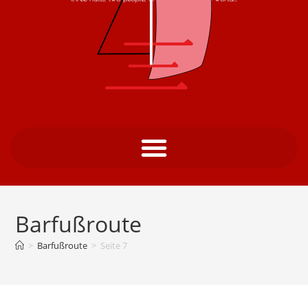
Barfußroute
>
Barfußroute
>
Seite 7