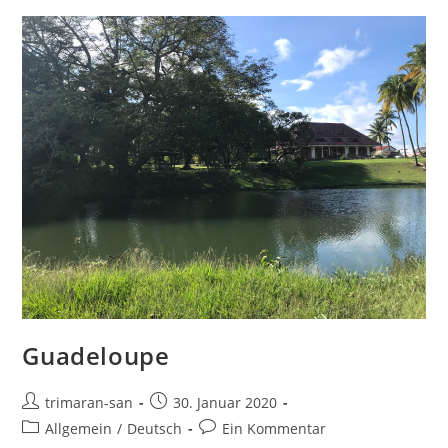
Guadeloupe
trimaran-san
30. Januar 2020
Allgemein
/
Deutsch
Ein Kommentar