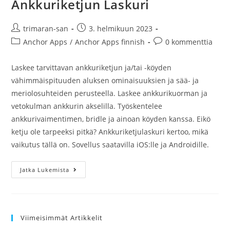
Ankkuriketjun Laskuri
trimaran-san
3. helmikuun 2023
Anchor Apps
/
Anchor Apps finnish
0 kommenttia
Laskee tarvittavan ankkuriketjun ja/tai -köyden
vähimmäispituuden aluksen ominaisuuksien ja sää- ja
meriolosuhteiden perusteella. Laskee ankkurikuorman ja
vetokulman ankkurin akselilla. Työskentelee
ankkurivaimentimen, bridle ja ainoan köyden kanssa. Eikö
ketju ole tarpeeksi pitkä? Ankkuriketjulaskuri kertoo, mikä
vaikutus tällä on. Sovellus saatavilla iOS:lle ja Androidille.
Jatka Lukemista
Viimeisimmät Artikkelit