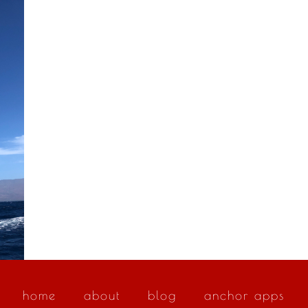
home
about
blog
anchor apps