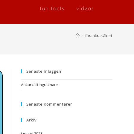
fun facts
videos
>
förankra säkert
Senaste Inläggen
Ankarkättingräknare
Senaste Kommentarer
Arkiv
januari 2023