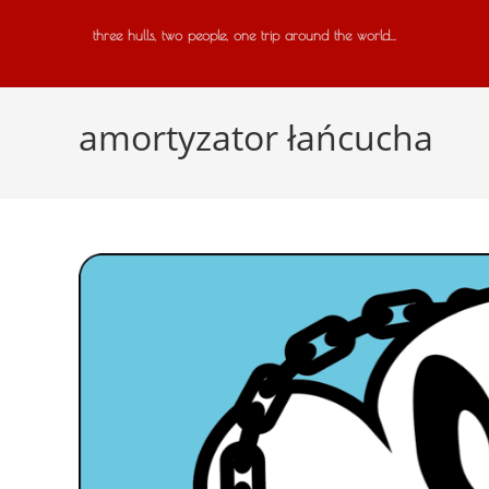
three hulls, two people, one trip around the world...
amortyzator łańcucha