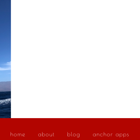
home
about
blog
anchor apps