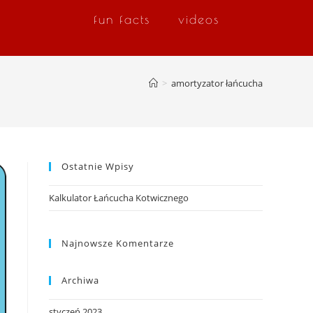
fun facts
videos
>
amortyzator łańcucha
Ostatnie Wpisy
Kalkulator Łańcucha Kotwicznego
Najnowsze Komentarze
Archiwa
styczeń 2023