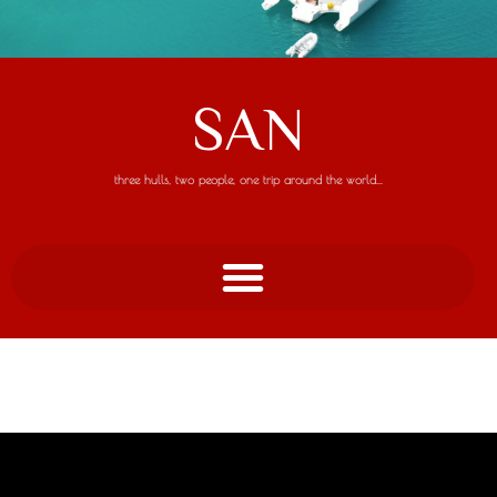
SAN
three hulls, two people, one trip around the world...
SAN, Weltumsegelung, world circumnaviation
Neel, Neel 51, trimaran, tracking, blog, blue water, bare foot, route,
Blauwasser, sailing, Segeln