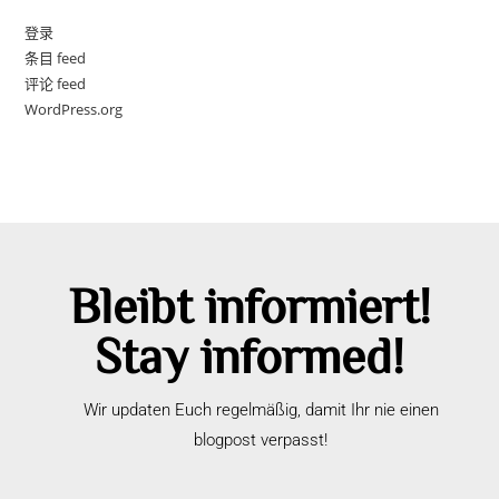
登录
条目 feed
评论 feed
WordPress.org
Bleibt informiert!
Stay informed!
Wir updaten Euch regelmäßig, damit Ihr nie einen
blogpost verpasst!